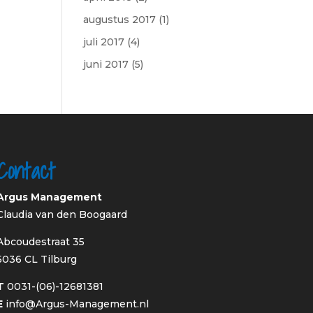
augustus 2017
(1)
juli 2017
(4)
juni 2017
(5)
Contact
Argus Management
Claudia van den Boogaard
Abcoudestraat 35
5036 CL Tilburg
T
0031-(06)-12681381
E
info@Argus-Management.nl