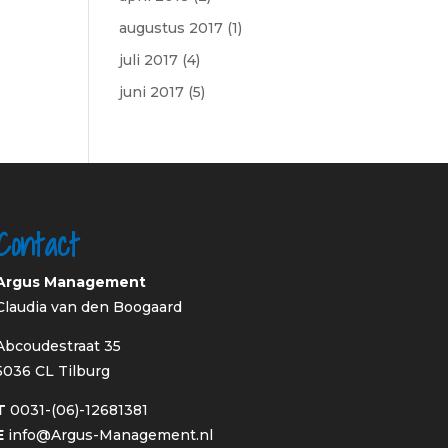
augustus 2017
(1)
juli 2017
(4)
juni 2017
(5)
Contact
Argus Management
Claudia van den Boogaard
Abcoudestraat 35
5036 CL Tilburg
T
0031-(06)-12681381
E
info@Argus-Management.nl