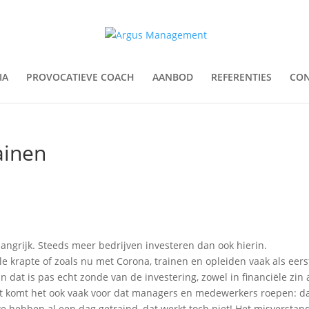
IA
PROVOCATIEVE COACH
AANBOD
REFERENTIES
CON
ainen
angrijk. Steeds meer bedrijven investeren dan ook hierin.
iële krapte of zoals nu met Corona, trainen en opleiden vaak als eers
 dat is pas echt zonde van de investering, zowel in financiële zin 
st komt het ook vaak voor dat managers en medewerkers roepen: d
 hebben al een dag getraind, dat werkt toch niet! Het misverstan