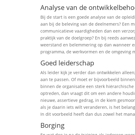
Analyse van de ontwikkelbeho
Bij de start is een goede analyse van de oplei
aan bij de beleving van de deelnemers? Een mo
communicatieve vaardigheden dan een verzorge
praktijk van de doelgroep? En bij reeds aanwe
weerstand en belemmering op dan wanneer er a
programma, de werkvormen en de omgeving moe
Goed leiderschap
Als leider kijk je verder dan ontwikkelen alle
aan te passen. Of moet er bijvoorbeeld binne
binnen de organisatie een sterk hiërarchische 
optreden, dan vraagt dit om een andere houdi
nieuwe, assertieve gedrag, in de kiem gesmoo
als je daarin iets wilt veranderen, is het bel
In dit voorbeeld heeft dan dus zowel het mana
Borging
En wat doe je na de training als iedereen weer