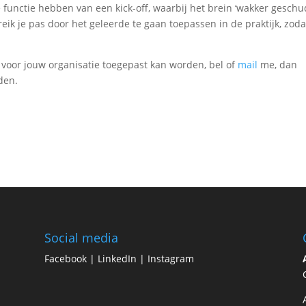
e functie hebben van een kick-off, waarbij het brein ‘wakker geschu
eik je pas door het geleerde te gaan toepassen in de praktijk, zoda
ze voor jouw organisatie toegepast kan worden, bel of
mail
me, dan
den.
Social media
Facebook
|
LinkedIn
|
Instagram