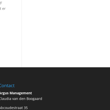
d’
t er
Contact
Argus Management
Claudia van den Boogaard
Abcoudestraat 35