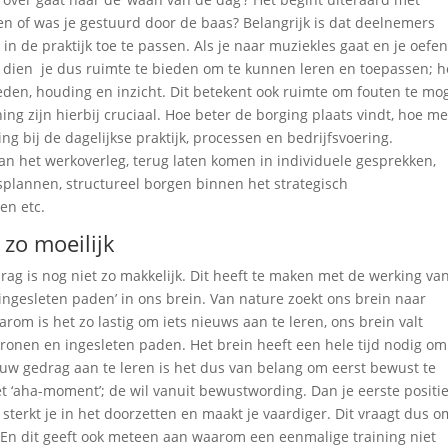
ren of was je gestuurd door de baas? Belangrijk is dat deelnemers
in de praktijk toe te passen. Als je naar muziekles gaat en je oefen
er dien je dus ruimte te bieden om te kunnen leren en toepassen; h
en, houding en inzicht. Dit betekent ook ruimte om fouten te mo
g zijn hierbij cruciaal. Hoe beter de borging plaats vindt, hoe m
ng bij de dagelijkse praktijk, processen en bedrijfsvoering.
an het werkoverleg, terug laten komen in individuele gesprekken,
plannen, structureel borgen binnen het strategisch
en etc.
zo moeilijk
g is nog niet zo makkelijk. Dit heeft te maken met de werking va
‘ingesleten paden’ in ons brein. Van nature zoekt ons brein naar
rom is het zo lastig om iets nieuws aan te leren, ons brein valt
ronen en ingesleten paden. Het brein heeft een hele tijd nodig om
w gedrag aan te leren is het dus van belang om eerst bewust te
t ‘aha-moment’; de wil vanuit bewustwording. Dan je eerste positi
terkt je in het doorzetten en maakt je vaardiger. Dit vraagt dus o
 En dit geeft ook meteen aan waarom een eenmalige training niet