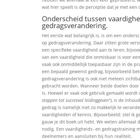
wat hier speelt is de perceptie dat je met een
Onderscheid tussen vaardighei
gedragsverandering.
Het eerste wat belangrijk is, is om een onders
op gedragsverandering. Daar zitten grote vers
een specifieke vaardigheid aan te leren, bijvo
van een vaardigheid die onmisbaar is voor een
vaak ook onmiddellijk toepasbaar zijn in de pra
een bepaald gewenst gedrag, bijvoorbeeld bete
gedragsverandering is ook niet meteen zichtbaa
gebracht worden. Wanneer beide doelen door el
is. Hoewel er vaak ook gebruik gemaakt wordt
stappen tot succesvol leidinggeven”
), is de inhou
gedrag is namelijk niet zo makkelijk te verand
vaardigheden of kennis. Bijvoorbeeld: stel ik g
gauw je dit boek uit hebt. We weten allemaal d
nodig. Een vaardigheids- en gedragstraining m
deelnemers en aansluiten bij hun realiteit.