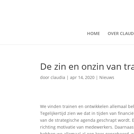
HOME
OVER CLAUD
De zin en onzin van tr
door
claudia
|
apr 14, 2020
|
Nieuws
We vinden trainen en ontwikkelen allemaal bel
Tegelijkertijd zien we dat in tijden van financ
van de strategische agenda geschrapt wordt. En
richting motivatie van medewerkers. Daarnaa
hebben we allemaal al een keer geprobeerd, we