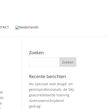
TACT
Zoeken
Recente berichten
Nu speciaal voor Jeugd- en
gezinsprofessionals: de SKJ-
te
geaccrediteerde training
als
‘Grensoverschrijdend
at
gedrag’
d