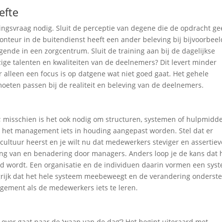
efte
dingsvraag nodig. Sluit de perceptie van degene die de opdracht ge
nteur in de buitendienst heeft een ander beleving bij bijvoorbeel
nde in een zorgcentrum. Sluit de training aan bij de dagelijkse
zige talenten en kwaliteiten van de deelnemers? Dit levert minder
lleen een focus is op datgene wat niet goed gaat. Het gehele
ten passen bij de realiteit en beleving van de deelnemers.
en; misschien is het ook nodig om structuren, systemen of hulpmidd
n het management iets in houding aangepast worden. Stel dat er
cultuur heerst en je wilt nu dat medewerkers steviger en assertiev
ng van en benadering door managers. Anders loop je de kans dat 
rd wordt. Een organisatie en de individuen daarin vormen een sys
angrijk dat het hele systeem meebeweegt en de verandering onderst
gement als de medewerkers iets te leren.
 over gaat naar de ‘waan van de dag’? Het begint uiteraard met