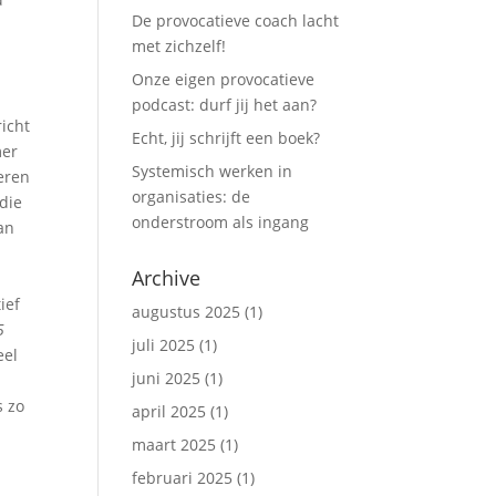
De provocatieve coach lacht
met zichzelf!
Onze eigen provocatieve
podcast: durf jij het aan?
richt
Echt, jij schrijft een boek?
mer
Systemisch werken in
leren
organisaties: de
die
onderstroom als ingang
van
Archive
d
ief
augustus 2025
(1)
5
juli 2025
(1)
eel
juni 2025
(1)
s zo
april 2025
(1)
maart 2025
(1)
februari 2025
(1)