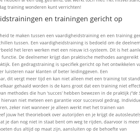
 dag training wonderen kunt verrichten!
dstrainingen en trainingen gericht op
cheid te maken tussen een vaardigheidstraining en een training ge
chillen tussen. Een vaardigheidstraining is bedoeld om de deelne
orbeeld het leren werken met een nieuw ict-systeem. Dit is het aan
 functie. De deelnemer krijgt dan praktische methodes aangereikt 
ktijk. Een gedragstraining is specifiek gericht op het ontwikkelen 
r luisteren naar klanten of beter leidinggeven. Een
r, dit vergt meer tijd en kan niet alleen met een training tot stan
kaar gehaald worden is de kans groot dat een training niet effect
 van methodes die hun ‘succes’ hebben bewezen in de praktijk
(“de 
d hiervan niet meteen een garantie voor succesvol gedrag. Individu
eren, zeker niet wanneer je alleen werkt met het trainen van
eef jouw het theorieboek over autorijden en je krijgt de autosleutel
at je dan nog niet in staat bent om weg te rijden, daarvoor is meer
oeten dus altijd op maat zijn, aansluiten op de behoefte van